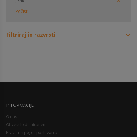
Jezik
Počisti
Filtriraj in razvrsti
INFORMACIJE
O nas
Obvestilo delničarjem
Pravila in pogoji poslovanja