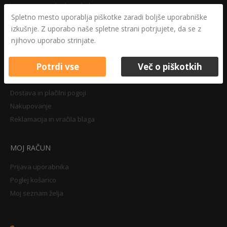
Varovanje osebnih podatkov
Spletno mesto uporablja piškotke zaradi boljše uporabniške
Druga določila
izkušnje. Z uporabo naše spletne strani potrjujete, da se z
Pravilnik o zasebnosti
njihovo uporabo strinjate.
Pravno obvestilo
Potrdi vse
Več o piškotkih
NAKUPOVANJE
Dostava in plačilni pogoji
Nakupovanje
Reklamacija in vračila blaga
MOJ RAČUN
Prijava uporabnika
Poglej košarico
Moj seznam želja