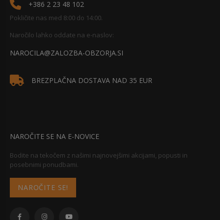
+386 2 23 48 102
Pokličite nas med 8:00 do 14:00.
Naročilo lahko oddate na e-naslov:
NAROCILA@ZALOZBA-OBZORJA.SI
BREZPLAČNA DOSTAVA NAD 35 EUR
NAROČITE SE NA E-NOVICE
Bodite na tekočem z našimi najnovejšimi akcijami, popusti in
posebnimi ponudbami.
NAROČITE SE!