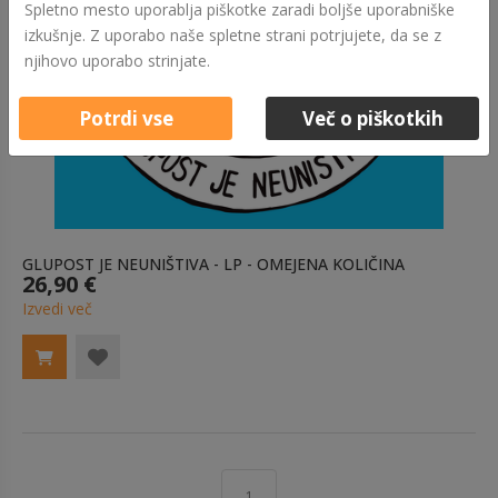
Spletno mesto uporablja piškotke zaradi boljše uporabniške
izkušnje. Z uporabo naše spletne strani potrjujete, da se z
njihovo uporabo strinjate.
Potrdi vse
Več o piškotkih
GLUPOST JE NEUNIŠTIVA - LP - OMEJENA KOLIČINA
26,90 €
Izvedi več
1