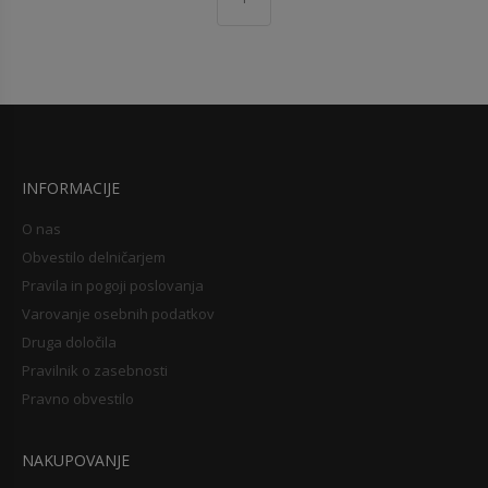
INFORMACIJE
O nas
Obvestilo delničarjem
Pravila in pogoji poslovanja
Varovanje osebnih podatkov
Druga določila
Pravilnik o zasebnosti
Pravno obvestilo
NAKUPOVANJE