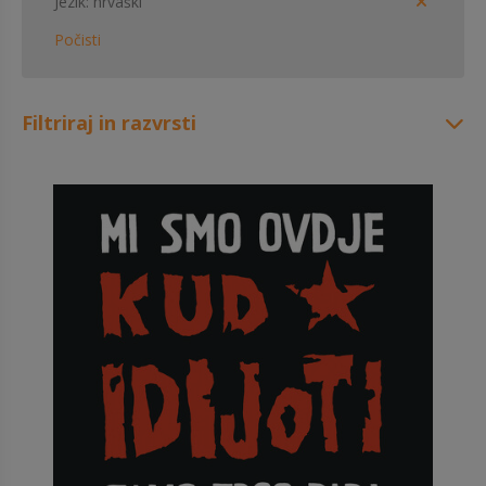
Jezik
hrvaški
Počisti
Filtriraj in razvrsti