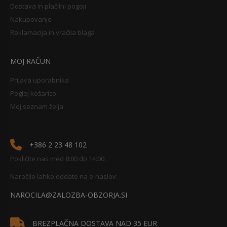
Dostava in plačilni pogoji
Nakupovanje
Reklamacija in vračila blaga
MOJ RAČUN
Prijava uporabnika
Poglej košarico
Moj seznam želja
+386 2 23 48 102
Pokličite nas med 8:00 do 14:00.
Naročilo lahko oddate na e-naslov:
NAROCILA@ZALOZBA-OBZORJA.SI
BREZPLAČNA DOSTAVA NAD 35 EUR