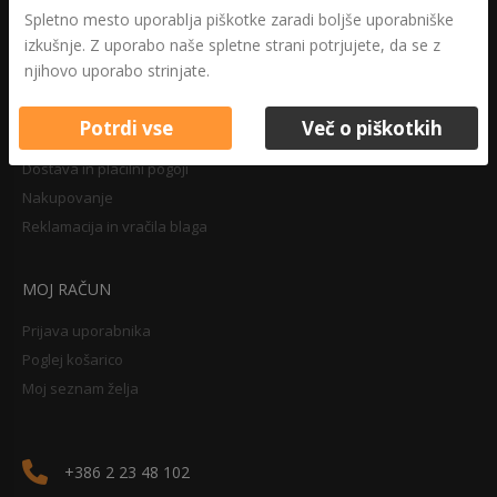
Druga določila
Spletno mesto uporablja piškotke zaradi boljše uporabniške
Pravilnik o zasebnosti
izkušnje. Z uporabo naše spletne strani potrjujete, da se z
Pravno obvestilo
njihovo uporabo strinjate.
Potrdi vse
Več o piškotkih
NAKUPOVANJE
Dostava in plačilni pogoji
Nakupovanje
Reklamacija in vračila blaga
MOJ RAČUN
Prijava uporabnika
Poglej košarico
Moj seznam želja
+386 2 23 48 102