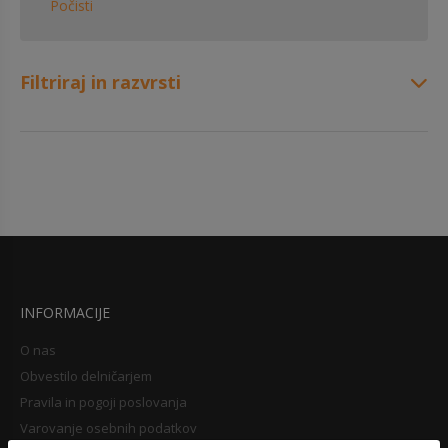
Počisti
Filtriraj in razvrsti
INFORMACIJE
O nas
Obvestilo delničarjem
Pravila in pogoji poslovanja
Varovanje osebnih podatkov