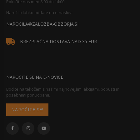
Pokličite nas med 8:00 do 14:00.
Naročilo lahko oddate na e-naslov:
NAROCILA@ZALOZBA-OBZORJA.SI
BREZPLAČNA DOSTAVA NAD 35 EUR
NAROČITE SE NA E-NOVICE
Bodite na tekočem z našimi najnovejšimi akcijami, popusti in
posebnimi ponudbami.
NAROČITE SE!