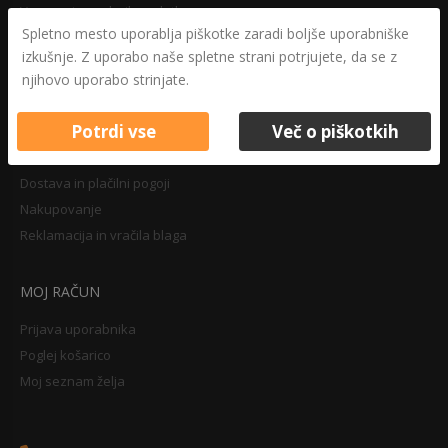
Varovanje osebnih podatkov
Spletno mesto uporablja piškotke zaradi boljše uporabniške
Druga določila
izkušnje. Z uporabo naše spletne strani potrjujete, da se z
Pravilnik o zasebnosti
njihovo uporabo strinjate.
Pravno obvestilo
Potrdi vse
Več o piškotkih
NAKUPOVANJE
Dostava in plačilni pogoji
Nakupovanje
Reklamacija in vračila blaga
MOJ RAČUN
Prijava uporabnika
Poglej košarico
Moj seznam želja