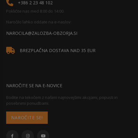
+386 2 23 48 102
Pokličite nas med 8:00 do 14:00.
Naročilo lahko oddate na e-naslov:
NAROCILA@ZALOZBA-OBZORJA.SI
BREZPLAČNA DOSTAVA NAD 35 EUR
NAROČITE SE NA E-NOVICE
Bodite na tekočem z našimi najnovejšimi akcijami, popusti in
posebnimi ponudbami.
NAROČITE SE!