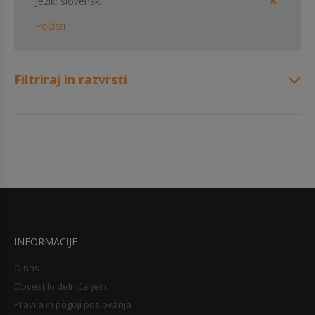
Jezik
slovenski
Počisti
Filtriraj in razvrsti
INFORMACIJE
O nas
Obvestilo delničarjem
Pravila in pogoji poslovanja