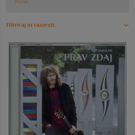
Počisti
Filtriraj in razvrsti