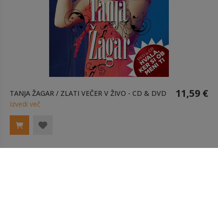
11,59 €
TANJA ŽAGAR / ZLATI VEČER V ŽIVO - CD & DVD
Izvedi več