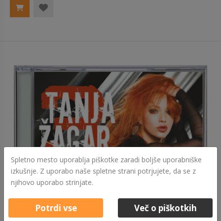
Spletno mesto uporablja piškotke zaradi boljše uporabniške
izkušnje. Z uporabo naše spletne strani potrjujete, da se z
njihovo uporabo strinjate.
Potrdi vse
Več o piškotkih