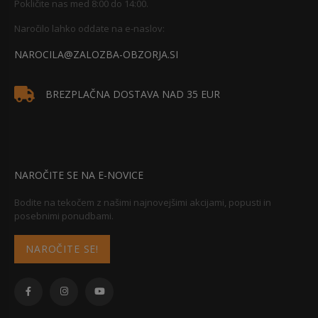
Pokličite nas med 8:00 do 14:00.
Naročilo lahko oddate na e-naslov:
NAROCILA@ZALOZBA-OBZORJA.SI
BREZPLAČNA DOSTAVA NAD 35 EUR
NAROČITE SE NA E-NOVICE
Bodite na tekočem z našimi najnovejšimi akcijami, popusti in
posebnimi ponudbami.
NAROČITE SE!