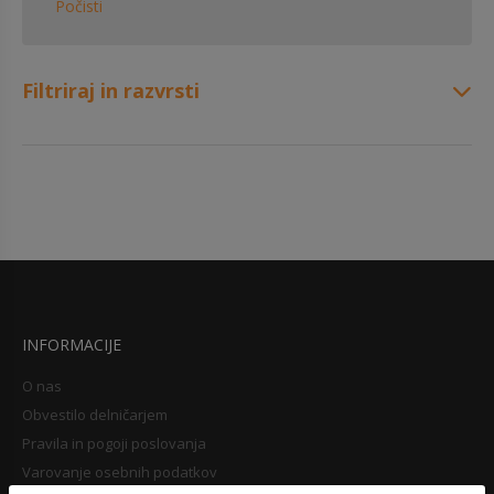
Počisti
Filtriraj in razvrsti
INFORMACIJE
O nas
Obvestilo delničarjem
Pravila in pogoji poslovanja
Varovanje osebnih podatkov