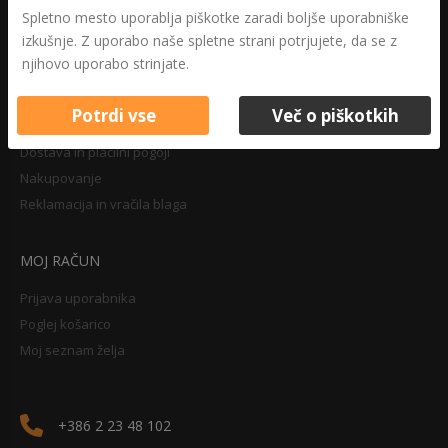
Druga določila
Spletno mesto uporablja piškotke zaradi boljše uporabniške
Pravilnik o zasebnosti
izkušnje. Z uporabo naše spletne strani potrjujete, da se z
Pravno obvestilo
njihovo uporabo strinjate.
Potrdi vse
Več o piškotkih
NAKUPOVANJE
Dostava in plačilni pogoji
Nakupovanje
Reklamacija in vračila blaga
MOJ RAČUN
Prijava uporabnika
Poglej košarico
Moj seznam želja
+386 2 23 48 102