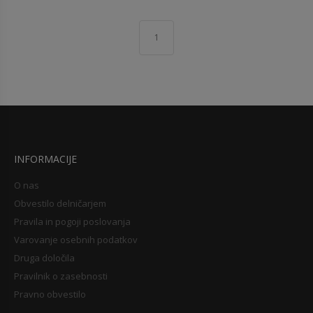
1
INFORMACIJE
O nas
Obvestilo delničarjem
Pravila in pogoji poslovanja
Varovanje osebnih podatkov
Druga določila
Pravilnik o zasebnosti
Pravno obvestilo