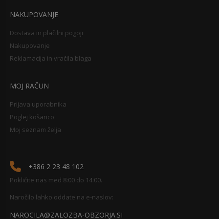
NAKUPOVANJE
Dostava in plačilni pogoji
Nakupovanje
Reklamacija in vračila blaga
MOJ RAČUN
Prijava uporabnika
Poglej košarico
Moj seznam želja
+386 2 23 48 102
Pokličite nas med 8:00 do 14:00.
Naročilo lahko oddate na e-naslov:
NAROCILA@ZALOZBA-OBZORJA.SI