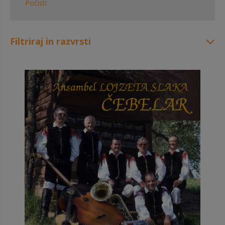
Počisti
Filtriraj in razvrsti