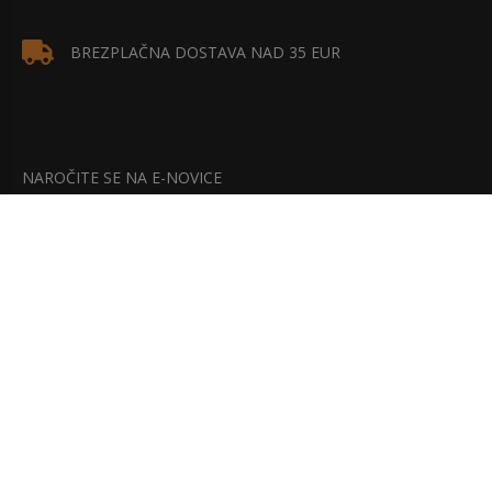
BREZPLAČNA DOSTAVA NAD 35 EUR
NAROČITE SE NA E-NOVICE
Bodite na tekočem z našimi najnovejšimi akcijami, popusti in
posebnimi ponudbami.
NAROČITE SE!