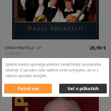
26,90 €
DRAGI PRIJATELJI - LP
Izvedi več
Spletno mesto uporablja piškotke zaradi boljše uporabniške
izkušnje. Z uporabo naše spletne strani potrjujete, da se z
njihovo uporabo strinjate.
Potrdi vse
Več o piškotkih