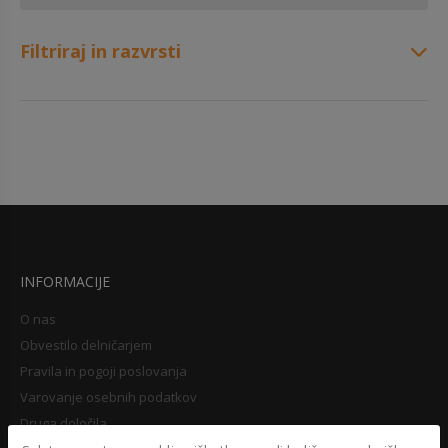
Filtriraj in razvrsti
INFORMACIJE
O nas
Obvestilo delničarjem
Pravila in pogoji poslovanja
Varovanje osebnih podatkov
Druga določila