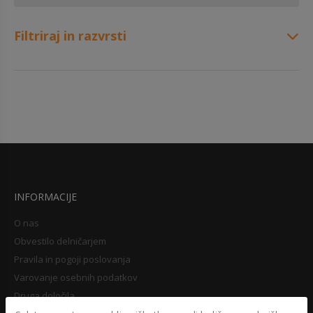
Filtriraj in razvrsti
INFORMACIJE
O nas
Obvestilo delničarjem
Pravila in pogoji poslovanja
Varovanje osebnih podatkov
Druga določila