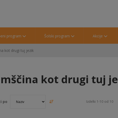
beni program
Šolski program
Akcije
 kot drugi tuj jezik
mščina kot drugi tuj je
i po
Izdelki
1
-
10
od
10