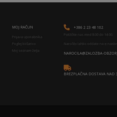
MOJ RAČUN
+386 2 23 48 102
Pokličite nas med 8:00 do 14:00.
Prijava uporabnika
Poglej košarico
Naročilo lahko oddate na e-naslo
Moj seznam želja
NAROCILA@ZALOZBA-OBZORJ
BREZPLAČNA DOSTAVA NAD 3