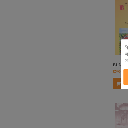
S
u
s
Izvedi v