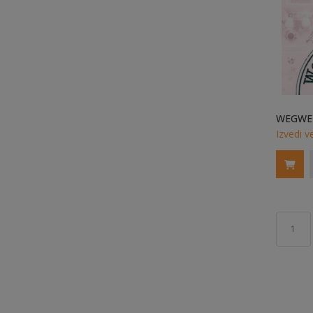
Izvedi v
1