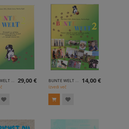
29,00 €
14,00 €
BUNTE WELT 2 - PRIROČNIK ZA UČITELJE
BUNTE WELT 2 - DELOVNI UČBENIK ZA POUK NEMŠKEGA JEZIKA V 5. RAZREDU
eč
Izvedi več