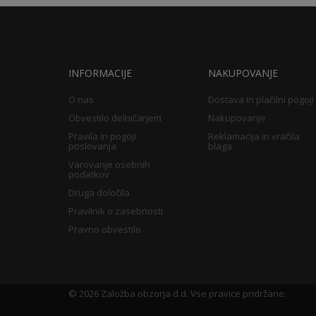
INFORMACIJE
NAKUPOVANJE
O nas
Dostava in plačilni pogoji
Obvestilo delničarjem
Nakupovanje
Pravila in pogoji
Reklamacija in vračila
poslovanja
blaga
Varovanje osebnih
podatkov
Druga določila
Pravilnik o zasebnosti
Pravno obvestilo
©
2026 Založba obzorja d.d. Vse pravice pridržane.