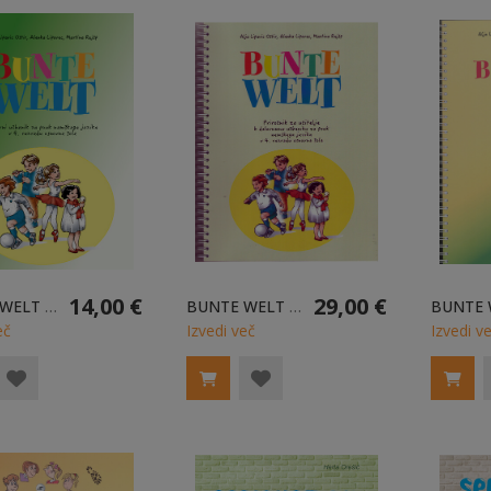
14,00 €
29,00 €
BUNTE WELT - DELOVNI UČBENIK ZA 4. RAZRED OSNOVNE ŠOLE
BUNTE WELT - PRIROČNIK ZA UČITELJE K DELOVNEMU UČBENIKU ZA 4. RAZRED OSNOVNE ŠOLE
eč
Izvedi več
Izvedi v