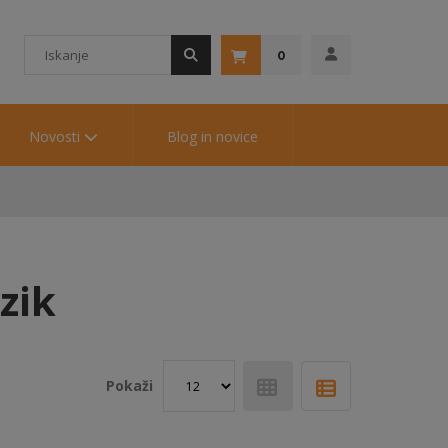
0
Novosti
Blog in novice
zik
Pokaži