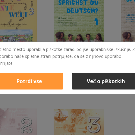
pletno mesto uporablja piškotke zaradi boljše uporabniške izkušnje. Z
porabo naše spletne strani potrjujete, da se z njihovo uporabo
trinjate.
14,00 €
16,90 €
BUNTE WELT 3 - DELOVNI UČBENIK ZA 6. RAZRED OSNOVNE ŠOLE
SPRICHST DU DEUTSCH? 1 - DELOVNI ZVEZEK
eč
Izvedi več
Izvedi v
Potrdi vse
Več o piškotkih