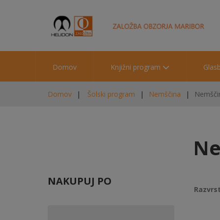
Domov
Knjižni program
Glas
Domov
Šolski program
Nemščina
Nemščina
Ne
NAKUPUJ PO
Razvrst