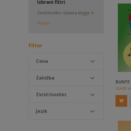
Izbrani filtri
Zvrst/nosilec
tiskana knjiga
Počisti
Filter
Cena
Založba
Izvedi v
Zvrst/nosilec
Jezik