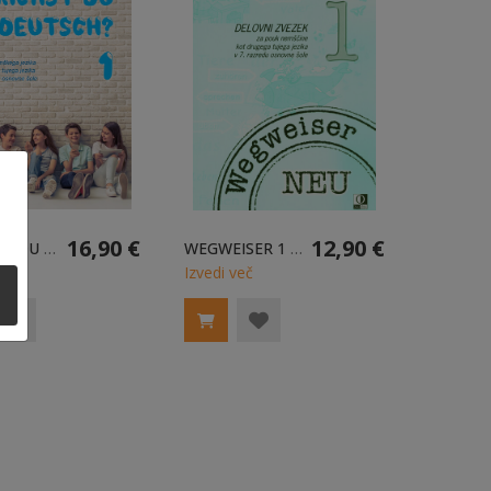
16,90 €
12,90 €
SPRICHST DU DEUTSCH? 1 - UČBENIK
WEGWEISER 1 NEU - DELOVNI ZVEZEK
eč
Izvedi več