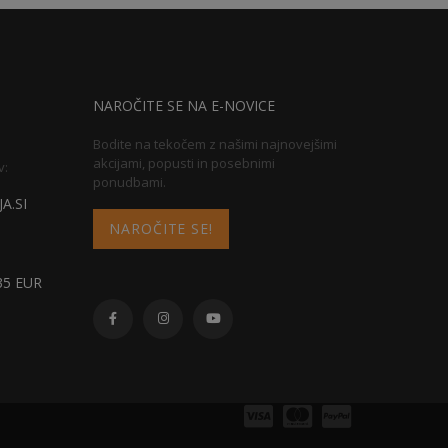
NAROČITE SE NA E-NOVICE
Bodite na tekočem z našimi najnovejšimi
akcijami, popusti in posebnimi
v:
ponudbami.
A.SI
NAROČITE SE!
5 EUR