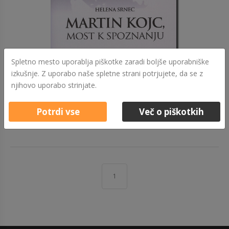
Spletno mesto uporablja piškotke zaradi boljše uporabniške
izkušnje. Z uporabo naše spletne strani potrjujete, da se z
29,90 €
MARTIN KOJC, MOST K SPOZNANJU
njihovo uporabo strinjate.
Izvedi več
Potrdi vse
Več o piškotkih
1