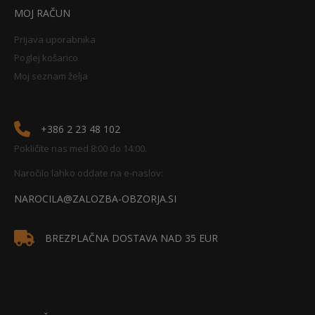
MOJ RAČUN
Prijava uporabnika
Poglej košarico
Moj seznam želja
+386 2 23 48 102
Pokličite nas med 8:00 do 14:00.
Naročilo lahko oddate na e-naslov:
NAROCILA@ZALOZBA-OBZORJA.SI
BREZPLAČNA DOSTAVA NAD 35 EUR