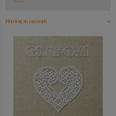
Počisti
Filtriraj in razvrsti