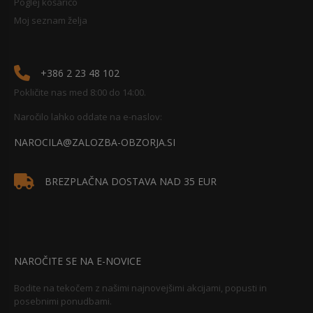
Poglej košarico
Moj seznam želja
+386 2 23 48 102
Pokličite nas med 8:00 do 14:00.
Naročilo lahko oddate na e-naslov:
NAROCILA@ZALOZBA-OBZORJA.SI
BREZPLAČNA DOSTAVA NAD 35 EUR
NAROČITE SE NA E-NOVICE
Bodite na tekočem z našimi najnovejšimi akcijami, popusti in
posebnimi ponudbami.