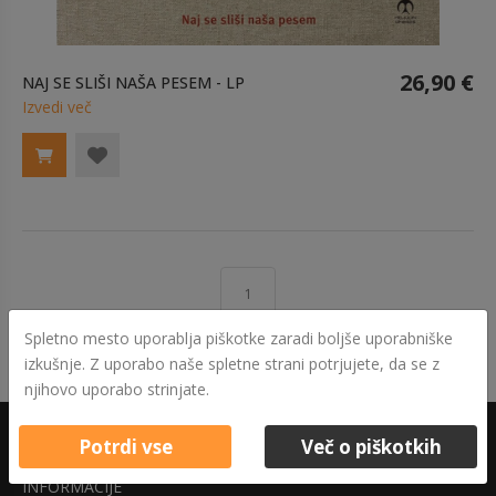
26,90 €
NAJ SE SLIŠI NAŠA PESEM - LP
Izvedi več
1
Spletno mesto uporablja piškotke zaradi boljše uporabniške
izkušnje. Z uporabo naše spletne strani potrjujete, da se z
njihovo uporabo strinjate.
Potrdi vse
Več o piškotkih
INFORMACIJE