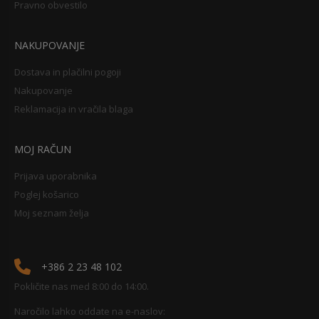
Pravno obvestilo
NAKUPOVANJE
Dostava in plačilni pogoji
Nakupovanje
Reklamacija in vračila blaga
MOJ RAČUN
Prijava uporabnika
Poglej košarico
Moj seznam želja
+386 2 23 48 102
Pokličite nas med 8:00 do 14:00.
Naročilo lahko oddate na e-naslov: