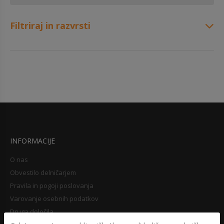
Filtriraj in razvrsti
INFORMACIJE
O nas
Obvestilo delničarjem
Pravila in pogoji poslovanja
Varovanje osebnih podatkov
Druga določila