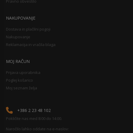
Pravno obvestilo
NAKUPOVANJE
Dostava in plačilni pogoji
Nakupovanje
Reklamacija in vračila blaga
MOJ RAČUN
Prijava uporabnika
Poglej košarico
Moj seznam želja
+386 2 23 48 102
Pokličite nas med 8:00 do 14:00.
Naročilo lahko oddate na e-naslov: