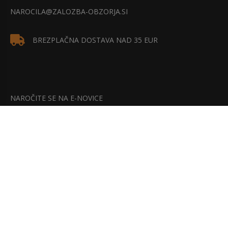
NAROCILA@ZALOZBA-OBZORJA.SI
BREZPLAČNA DOSTAVA NAD 35 EUR
NAROČITE SE NA E-NOVICE
Bodite na tekočem z našimi najnovejšimi akcijami, popusti in
posebnimi ponudbami.
NAROČITE SE!