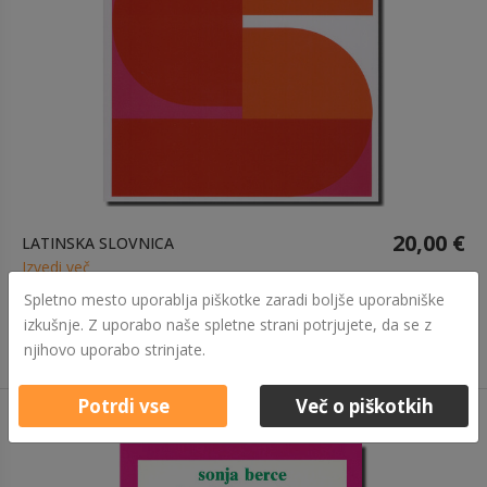
20,00 €
LATINSKA SLOVNICA
Izvedi več
Spletno mesto uporablja piškotke zaradi boljše uporabniške
izkušnje. Z uporabo naše spletne strani potrjujete, da se z
njihovo uporabo strinjate.
Potrdi vse
Več o piškotkih