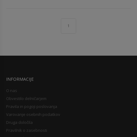
1
INFORMACIJE
O nas
Obvestilo delničarjem
Pravila in pogoji poslovanja
Varovanje osebnih podatkov
Druga določila
Pravilnik o zasebnosti