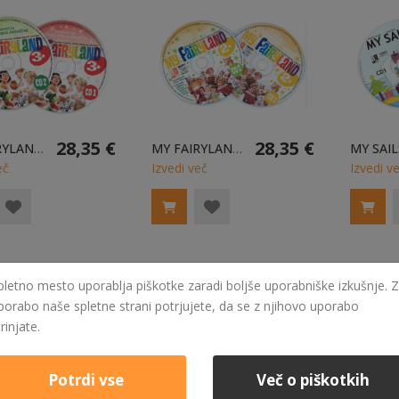
28,35 €
28,35 €
MY FAIRYLAND 3 - 2X ZGOŠČENKA
MY FAIRYLAND 2 - 2X ZGOŠČENKA
eč
Izvedi več
Izvedi v
pletno mesto uporablja piškotke zaradi boljše uporabniške izkušnje. Z
porabo naše spletne strani potrjujete, da se z njihovo uporabo
trinjate.
Potrdi vse
Več o piškotkih