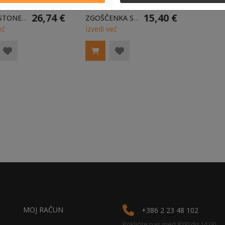
26,74 €
15,40 €
TOUCHSTONE 6 - 2X ZGOŠČENKA
ZGOŠČENKA SONGBOOK RAINBOW
eč
Izvedi več
MOJ RAČUN
+386 2 23 48 102
Pokličite nas med 8:00 do 14:00.