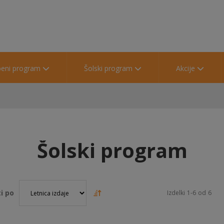
beni program
Šolski program
Akcije
Šolski program
i po
Izdelki
1
-
6
od
6