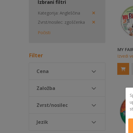
Izbrani filtri
Kategorija
Angleščina
Zvrst/nosilec
zgoščenka
Počisti
Filter
Izvedi v
Cena
Založba
S
u
Zvrst/nosilec
s
Jezik