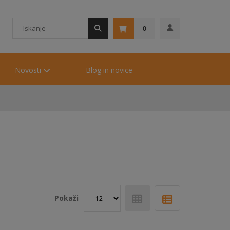
0
Novosti
Blog in novice
Pokaži