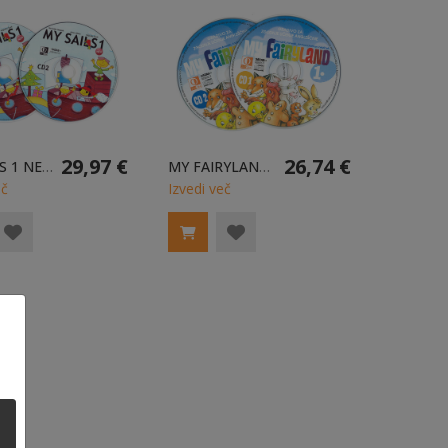
29,97 €
26,74 €
MY SAILS 1 NEW - SLUŠNI POSNETKI NA DVEH ZGOŠČENKAH
MY FAIRYLAND 1 - 2X ZGOŠČENKA
eč
Izvedi več