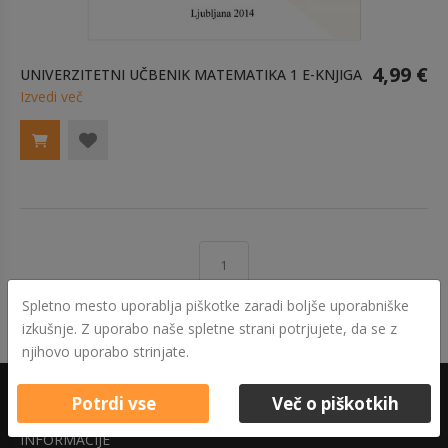
4,99 €
UNIVERZITETNI UČBENIK MATEMATIKA 1 E-KNJIGA
Izvedi več
1
Spletno mesto uporablja piškotke zaradi boljše uporabniške
izkušnje. Z uporabo naše spletne strani potrjujete, da se z
njihovo uporabo strinjate.
Potrdi vse
Več o piškotkih
INFORMACIJE