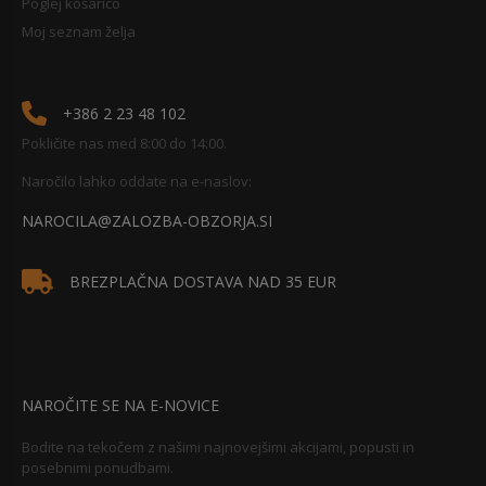
Poglej košarico
Moj seznam želja
+386 2 23 48 102
Pokličite nas med 8:00 do 14:00.
Naročilo lahko oddate na e-naslov:
NAROCILA@ZALOZBA-OBZORJA.SI
BREZPLAČNA DOSTAVA NAD 35 EUR
NAROČITE SE NA E-NOVICE
Bodite na tekočem z našimi najnovejšimi akcijami, popusti in
posebnimi ponudbami.