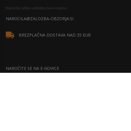
Naročilo lahko oddate na e-naslov:
NAROCILA@ZALOZBA-OBZORJA.SI
BREZPLAČNA DOSTAVA NAD 35 EUR
NAROČITE SE NA E-NOVICE
Bodite na tekočem z našimi najnovejšimi akcijami, popusti in
posebnimi ponudbami.
NAROČITE SE!