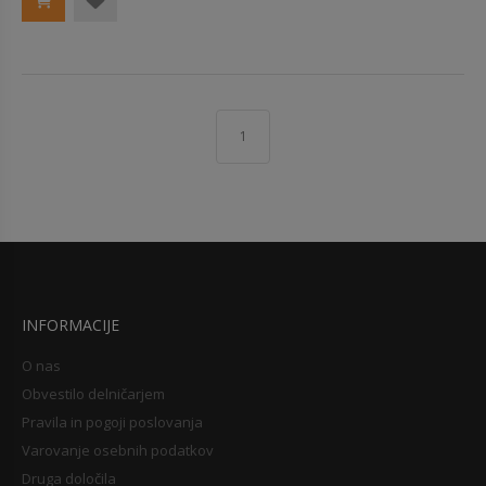
1
INFORMACIJE
O nas
Obvestilo delničarjem
Pravila in pogoji poslovanja
Varovanje osebnih podatkov
Druga določila