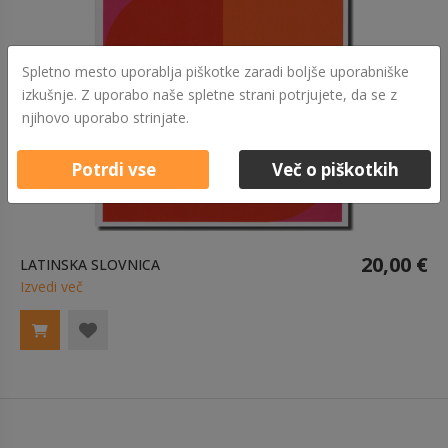
Spletno mesto uporablja piškotke zaradi boljše uporabniške
izkušnje. Z uporabo naše spletne strani potrjujete, da se z
njihovo uporabo strinjate.
Potrdi vse
Več o piškotkih
20,00 €
LATINSKA SLOVNICA
Izvedi več