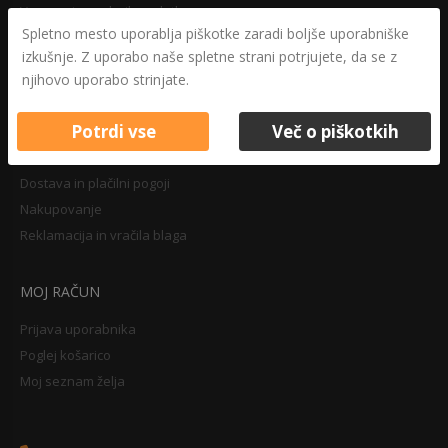
Varovanje osebnih podatkov
Spletno mesto uporablja piškotke zaradi boljše uporabniške
Druga določila
izkušnje. Z uporabo naše spletne strani potrjujete, da se z
Pravilnik o zasebnosti
njihovo uporabo strinjate.
Pravno obvestilo
Potrdi vse
Več o piškotkih
NAKUPOVANJE
Dostava in plačilni pogoji
Nakupovanje
Reklamacija in vračila blaga
MOJ RAČUN
Prijava uporabnika
Poglej košarico
Moj seznam želja