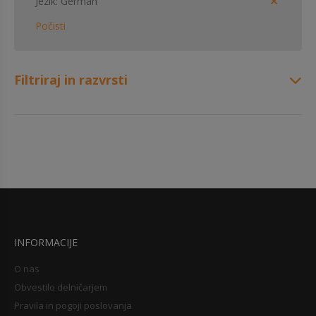
Jezik
German
Počisti
Filtriraj in razvrsti
INFORMACIJE
O nas
Obvestilo delničarjem
Pravila in pogoji poslovanja