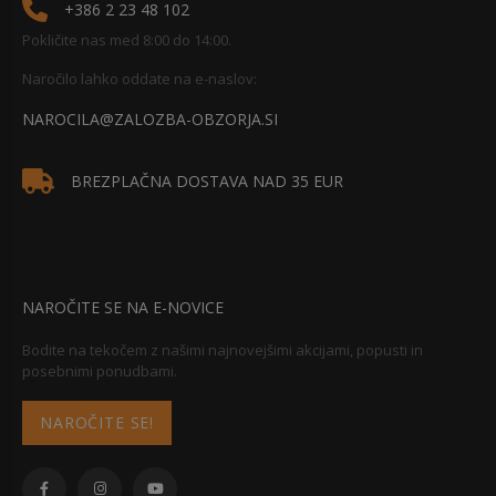
+386 2 23 48 102
Pokličite nas med 8:00 do 14:00.
Naročilo lahko oddate na e-naslov:
NAROCILA@ZALOZBA-OBZORJA.SI
BREZPLAČNA DOSTAVA NAD 35 EUR
NAROČITE SE NA E-NOVICE
Bodite na tekočem z našimi najnovejšimi akcijami, popusti in
posebnimi ponudbami.
NAROČITE SE!