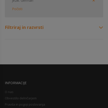
Jezik
German
Počisti
Filtriraj in razvrsti
INFORMACIJE
O nas
Obvestilo delničarjem
Pravila in pogoji poslovanja