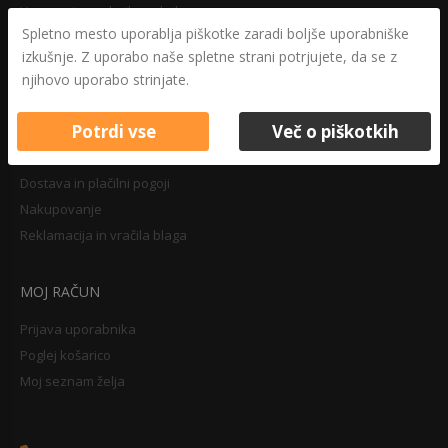
Varovanje osebnih podatkov
Spletno mesto uporablja piškotke zaradi boljše uporabniške
Druga določila
izkušnje. Z uporabo naše spletne strani potrjujete, da se z
Pravilnik o zasebnosti
njihovo uporabo strinjate.
Pravno obvestilo
Potrdi vse
Več o piškotkih
NAKUPOVANJE
Dostava in plačilni pogoji
Nakupovanje
Reklamacija in vračila blaga
MOJ RAČUN
Prijava uporabnika
Poglej košarico
Moj seznam želja