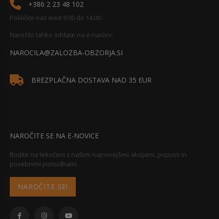
+386 2 23 48 102
Pokličite nas med 8:00 do 14:00.
Naročilo lahko oddate na e-naslov:
NAROCILA@ZALOZBA-OBZORJA.SI
BREZPLAČNA DOSTAVA NAD 35 EUR
NAROČITE SE NA E-NOVICE
Bodite na tekočem z našimi najnovejšimi akcijami, popusti in
posebnimi ponudbami.
NAROČITE SE!