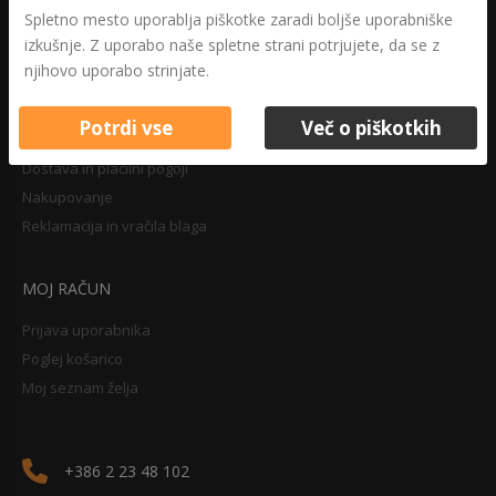
Druga določila
Spletno mesto uporablja piškotke zaradi boljše uporabniške
Pravilnik o zasebnosti
izkušnje. Z uporabo naše spletne strani potrjujete, da se z
Pravno obvestilo
njihovo uporabo strinjate.
Potrdi vse
Več o piškotkih
NAKUPOVANJE
Dostava in plačilni pogoji
Nakupovanje
Reklamacija in vračila blaga
MOJ RAČUN
Prijava uporabnika
Poglej košarico
Moj seznam želja
+386 2 23 48 102