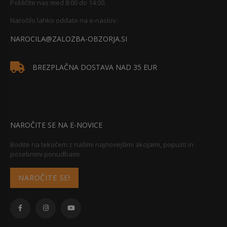
Pokličite nas med 8:00 do 14:00.
Naročilo lahko oddate na e-naslov:
NAROCILA@ZALOZBA-OBZORJA.SI
BREZPLAČNA DOSTAVA NAD 35 EUR
NAROČITE SE NA E-NOVICE
Bodite na tekočem z našimi najnovejšimi akcijami, popusti in
posebnimi ponudbami.
NAROČITE SE!