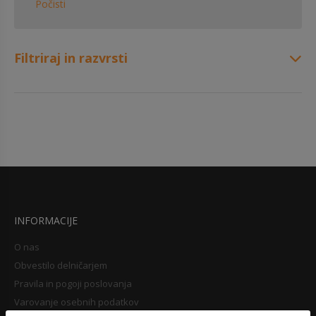
Počisti
Filtriraj in razvrsti
INFORMACIJE
O nas
Obvestilo delničarjem
Pravila in pogoji poslovanja
Varovanje osebnih podatkov