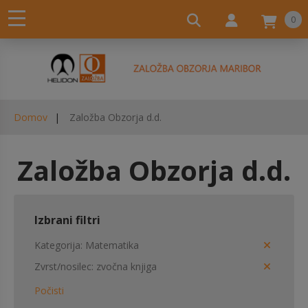
0
Domov
Založba Obzorja d.d.
Založba Obzorja d.d.
Izbrani filtri
Kategorija
Matematika
Zvrst/nosilec
zvočna knjiga
Počisti