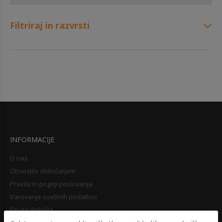
Filtriraj in razvrsti
INFORMACIJE
O nas
Obvestilo delničarjem
Pravila in pogoji poslovanja
Varovanje osebnih podatkov
Druga določila