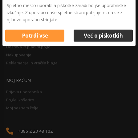
Druga določila
Spletno mesto uporablja piškotke zaradi boljše uporabniške
Pravilnik o zasebnosti
izkušnje. Z uporabo naše spletne strani potrjujete, da se z
Pravno obvestilo
njihovo uporabo strinjate.
Potrdi vse
Več o piškotkih
NAKUPOVANJE
Dostava in plačilni pogoji
Nakupovanje
Reklamacija in vračila blaga
MOJ RAČUN
Prijava uporabnika
Poglej košarico
Moj seznam želja
+386 2 23 48 102