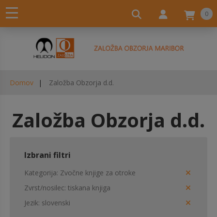
0
Domov
Založba Obzorja d.d.
Založba Obzorja d.d.
Izbrani filtri
Kategorija
Zvočne knjige za otroke
Zvrst/nosilec
tiskana knjiga
Jezik
slovenski