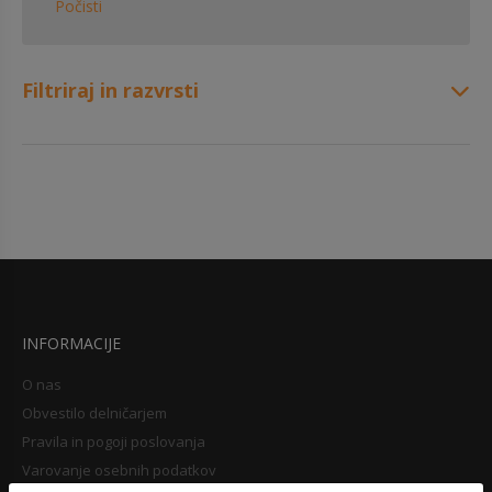
Počisti
Filtriraj in razvrsti
INFORMACIJE
O nas
Obvestilo delničarjem
Pravila in pogoji poslovanja
Varovanje osebnih podatkov