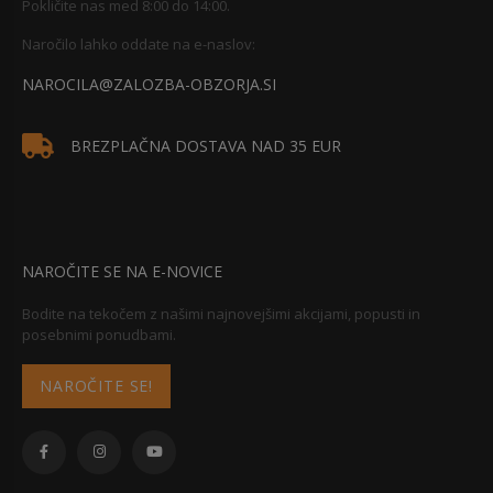
Pokličite nas med 8:00 do 14:00.
Naročilo lahko oddate na e-naslov:
NAROCILA@ZALOZBA-OBZORJA.SI
BREZPLAČNA DOSTAVA NAD 35 EUR
NAROČITE SE NA E-NOVICE
Bodite na tekočem z našimi najnovejšimi akcijami, popusti in
posebnimi ponudbami.
NAROČITE SE!