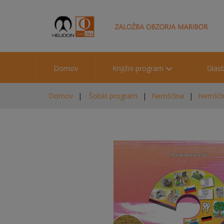
Domov
Knjižni program
Glas
Domov
Šolski program
Nemščina
Nemščina