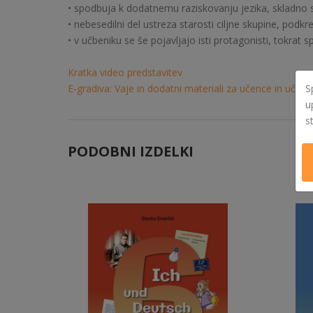
• spodbuja k dodatnemu raziskovanju jezika, skladno s
• nebesedilni del ustreza starosti ciljne skupine, pod
• v učbeniku se še pojavljajo isti protagonisti, tokrat
Kratka video predstavitev
E-gradiva: Vaje in dodatni materiali za učence in učitelj
S
u
s
PODOBNI IZDELKI