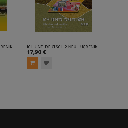
ČBENIK
ICH UND DEUTSCH 2 NEU - UČBENIK
ICH UND
17,90 €
17,90