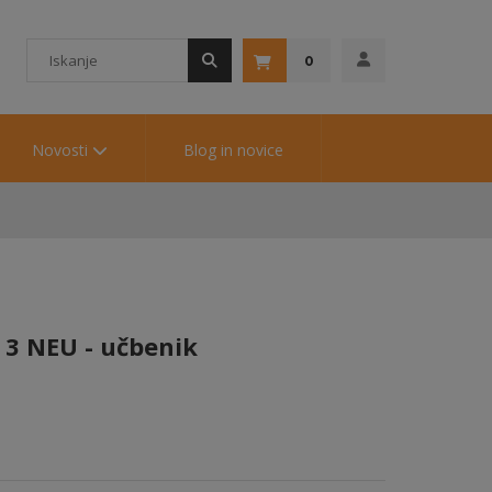
0
Novosti
Blog in novice
3 NEU - učbenik