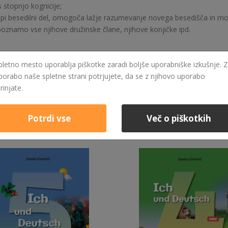
 stopnjo kognicije;
krepi besedilni del, omogoča lažje razumevanje novega besedišča in mot
 spoznamo vse njihove družinske člane, njihove konjičke ipd.
e
pletno mesto uporablja piškotke zaradi boljše uporabniške izkušnje. Z
porabo naše spletne strani potrjujete, da se z njihovo uporabo
trinjate.
Potrdi vse
Več o piškotkih