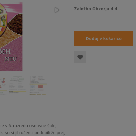
Založba Obzorja d.d.
Dodaj v košarico
e v 6. razredu osnovne šole;
 so si jih učenci pridobili že prej;