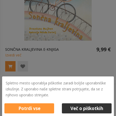
9,99 €
SONČNA KRALJEVINA E-KNJIGA
Izvedi več
Spletno mesto uporablja piškotke zaradi boljše uporabniške
izkušnje. Z uporabo naše spletne strani potrjujete, da se z
njihovo uporabo strinjate.
Potrdi vse
Več o piškotkih