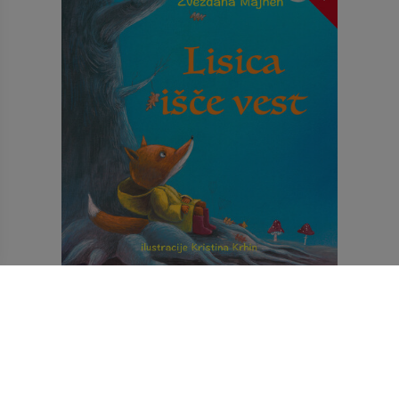
4,99 €
LISICA IŠČE VEST E-KNJIGA
Izvedi več