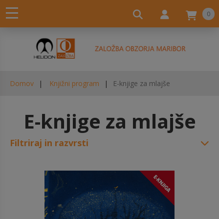
0
Domov
Knjižni program
E-knjige za mlajše
E-knjige za mlajše
Filtriraj in razvrsti