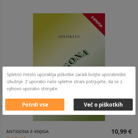
Spletno mesto uporablja piškotke zaradi boljše uporabniške
izkušnje. Z uporabo naše spletne strani potrjujete, da se z
njihovo uporabo strinjate.
Potrdi vse
Več o piškotkih
10,99 €
ANTIGONA E-KNJIGA