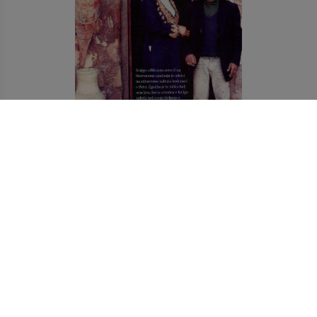
5,99 €
POROČENA Z BEDUINOM E-KNJIGA
Izvedi več
Stran
1
2
Stran
3
Stran
4
...
Stran
5