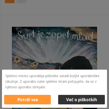
Spletno mesto uporablja piškotke zaradi boljše uporabniške
izkušnje. Z uporabo naše spletne strani potrjujete, da se z
njihovo uporabo strinjate.
Potrdi vse
Več o piškotkih