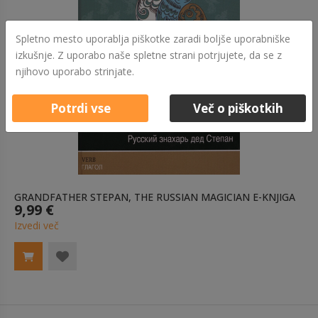
Spletno mesto uporablja piškotke zaradi boljše uporabniške
izkušnje. Z uporabo naše spletne strani potrjujete, da se z
njihovo uporabo strinjate.
Potrdi vse
Več o piškotkih
GRANDFATHER STEPAN, THE RUSSIAN MAGICIAN E-KNJIGA
9,99 €
Izvedi več