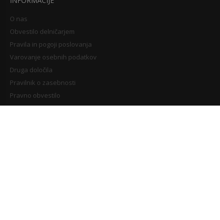
INFORMACIJE
O nas
Obvestilo delničarjem
Pravila in pogoji poslovanja
Varovanje osebnih podatkov
Druga določila
Pravilnik o zasebnosti
Pravno obvestilo
NAKUPOVANJE
Dostava in plačilni pogoji
Nakupovanje
Reklamacija in vračila blaga
MOJ RAČUN
Prijava uporabnika