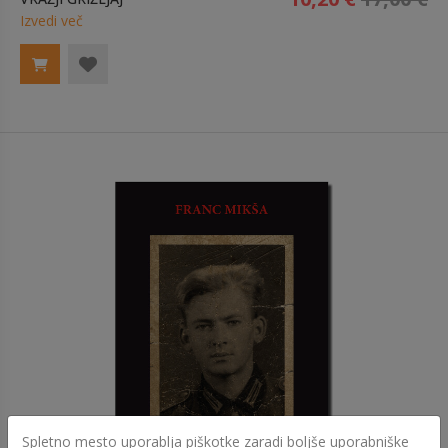
Izvedi več
Spletno mesto uporablja piškotke zaradi boljše uporabniške