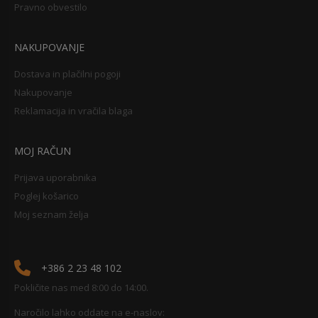
Pravno obvestilo
NAKUPOVANJE
Dostava in plačilni pogoji
Nakupovanje
Reklamacija in vračila blaga
MOJ RAČUN
Prijava uporabnika
Poglej košarico
Moj seznam želja
+386 2 23 48 102
Pokličite nas med 8:00 do 14:00.
Naročilo lahko oddate na e-naslov: