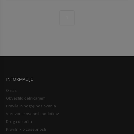
1
INFORMACIJE
O nas
Obvestilo delničarjem
Pravila in pogoji poslovanja
Varovanje osebnih podatkov
Druga določila
Pravilnik o zasebnosti