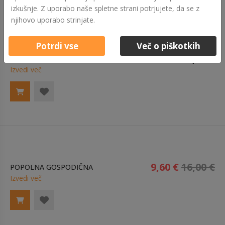
izkušnje. Z uporabo naše spletne strani potrjujete, da se z
njihovo uporabo strinjate.
Potrdi vse
Več o piškotkih
25,00 €
KLINC, PA ŠE TRST! - ZADNJI KOSI
Izvedi več
9,60 €
16,00 €
POPOLNA GOSPODIČNA
Izvedi več