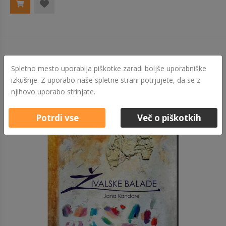
Spletno mesto uporablja piškotke zaradi boljše uporabniške
izkušnje. Z uporabo naše spletne strani potrjujete, da se z
njihovo uporabo strinjate.
Potrdi vse
Več o piškotkih