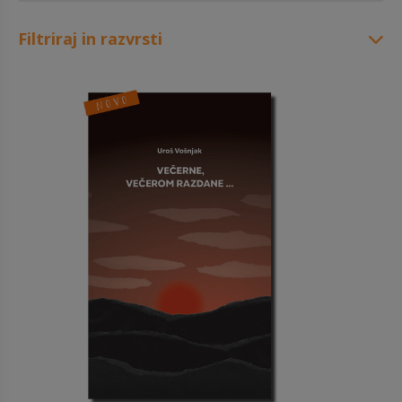
Filtriraj in razvrsti