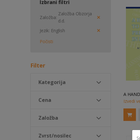
Izbrani filtri
Založba Obzorja
Založba
d.d.
Jezik
English
Počisti
Filter
Kategorija
Cena
Izvedi v
Založba
Zvrst/nosilec
S