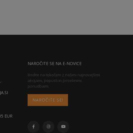
NAROČITE SE NA E-NOVICE
Bodite na tekočem z našimi najnovejšimi
akcijami, popusti in posebnimi
v:
ponudbami.
A.SI
NAROČITE SE!
5 EUR