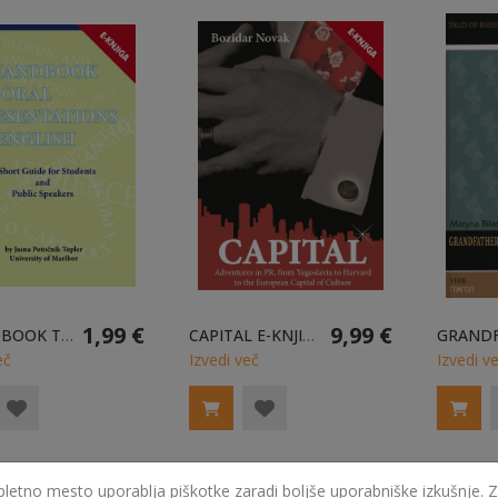
1,99 €
9,99 €
A HANDBOOK TO ORAL PRESENTATIONS E-KNJIGA
CAPITAL E-KNJIGA
eč
Izvedi več
Izvedi v
pletno mesto uporablja piškotke zaradi boljše uporabniške izkušnje. Z