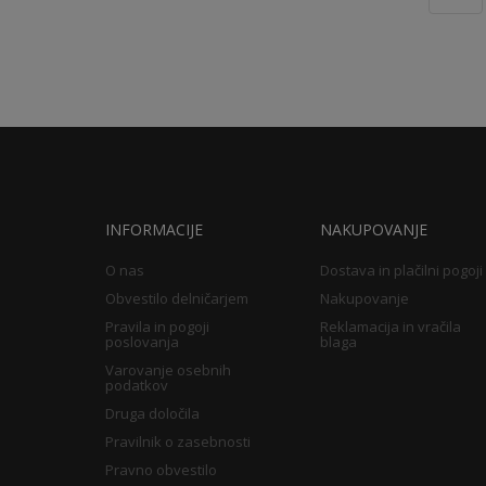
INFORMACIJE
NAKUPOVANJE
O nas
Dostava in plačilni pogoji
Obvestilo delničarjem
Nakupovanje
Pravila in pogoji
Reklamacija in vračila
poslovanja
blaga
Varovanje osebnih
podatkov
Druga določila
Pravilnik o zasebnosti
Pravno obvestilo