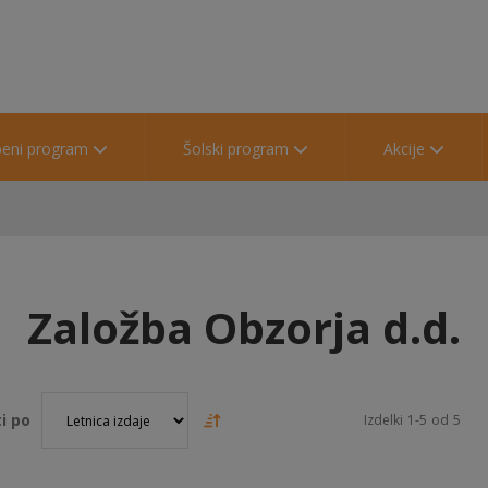
beni program
Šolski program
Akcije
Založba Obzorja d.d.
i po
Izdelki
1
-
5
od
5