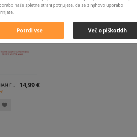
porabo naše spletne strani potrjujete, da se z njihovo uporabo
trinjate.
Potrdi vse
Več o piškotkih
14,99 €
SLOVENIAN FOLK SONG E-KNJIGA
eč