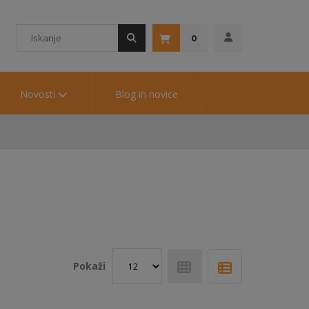
0
Novosti
Blog in novice
Pokaži