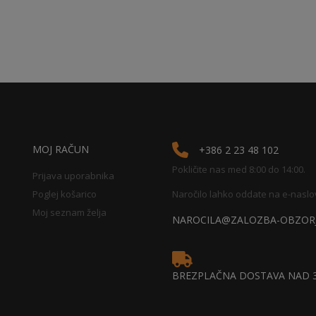
MOJ RAČUN
+386 2 23 48 102
Pokličite nas med 8:00 do 14:00.
Prijava uporabnika
Poglej košarico
Naročilo lahko oddate na e-naslo
Moj seznam želja
NAROCILA@ZALOZBA-OBZORJ
BREZPLAČNA DOSTAVA NAD 3