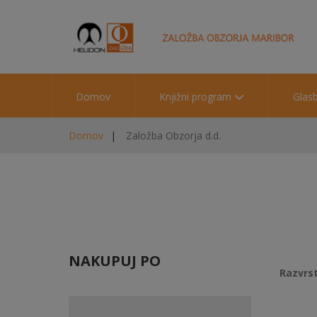
Domov
Knjižni program
Glas
Domov
Založba Obzorja d.d.
NAKUPUJ PO
Razvrst