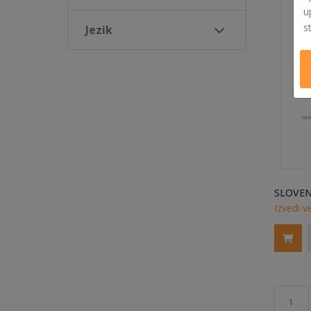
u
s
Jezik
Izvedi v
1