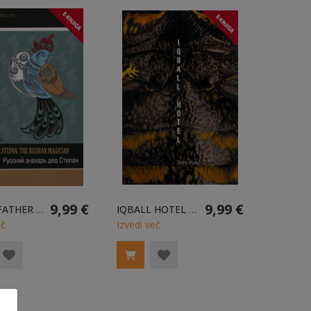
9,99 €
9,99 €
GRANDFATHER STEPAN, THE RUSSIAN MAGICIAN E-KNJIGA
IQBALL HOTEL ANGL. E-KNJIGA
eč
Izvedi več