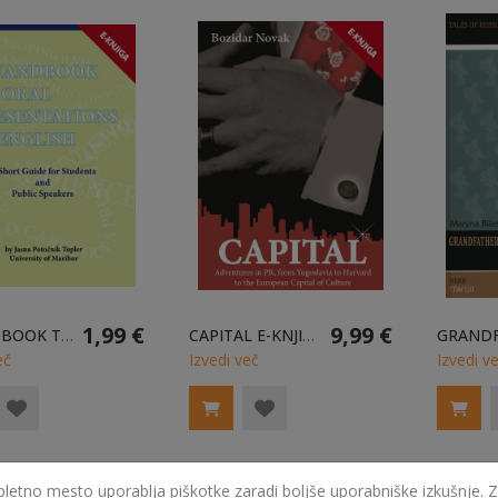
1,99 €
9,99 €
A HANDBOOK TO ORAL PRESENTATIONS E-KNJIGA
CAPITAL E-KNJIGA
eč
Izvedi več
Izvedi v
pletno mesto uporablja piškotke zaradi boljše uporabniške izkušnje. Z