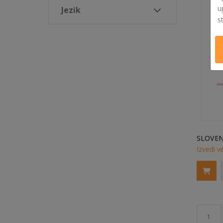
u
Jezik
s
Izvedi v
1