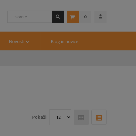
0
Novosti
Blog in novice
Pokaži