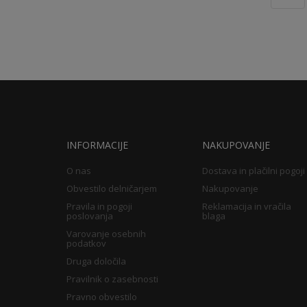
INFORMACIJE
NAKUPOVANJE
O nas
Dostava in plačilni pogoji
Obvestilo delničarjem
Nakupovanje
Pravila in pogoji
Reklamacija in vračila
poslovanja
blaga
Varovanje osebnih
podatkov
Druga določila
Pravilnik o zasebnosti
Pravno obvestilo