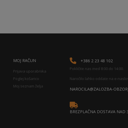
MOJ RAČUN
+386 2 23 48 102
Pokličite nas med 8:00 do 14:00.
Prijava uporabnika
Poglej košarico
Naročilo lahko oddate na e-naslo
Moj seznam želja
NAROCILA@ZALOZBA-OBZORJ
BREZPLAČNA DOSTAVA NAD 3