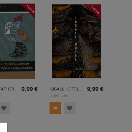
9,99 €
9,99 €
GRANDFATHER STEPAN, THE RUSSIAN MAGICIAN E-KNJIGA
IQBALL HOTEL ANGL. E-KNJIGA
eč
Izvedi več