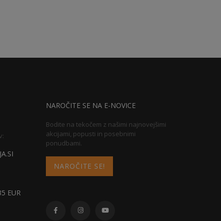
NAROČITE SE NA E-NOVICE
Bodite na tekočem z našimi najnovejšimi
akcijami, popusti in posebnimi
v:
ponudbami.
A.SI
NAROČITE SE!
5 EUR