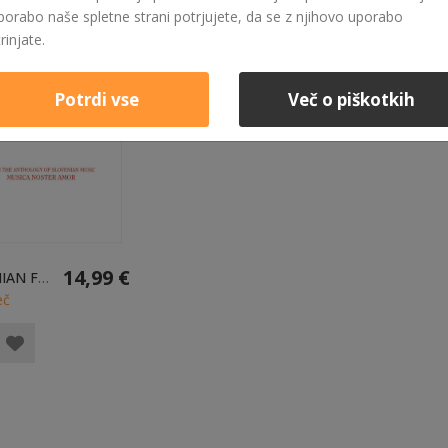
porabo naše spletne strani potrjujete, da se z njihovo uporabo
trinjate.
Potrdi vse
Več o piškotkih
14,99 €
SLOVENIAN FOLK SONG E-KNJIGA
eč