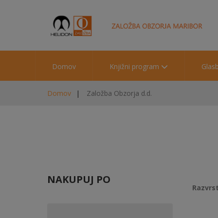
Domov
Knjižni program
Glas
Domov
Založba Obzorja d.d.
NAKUPUJ PO
Razvrst