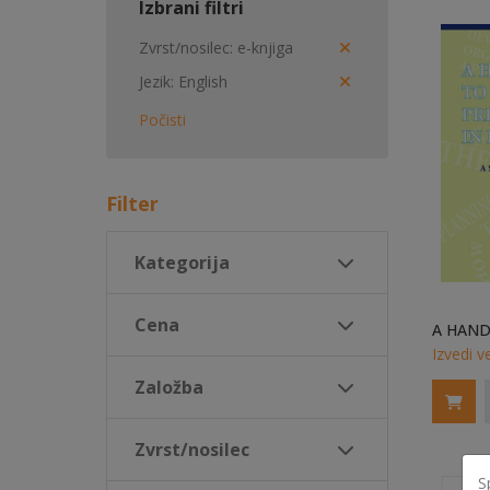
Izbrani filtri
Zvrst/nosilec
e-knjiga
Jezik
English
Počisti
Filter
Kategorija
Cena
Izvedi v
Založba
Zvrst/nosilec
S