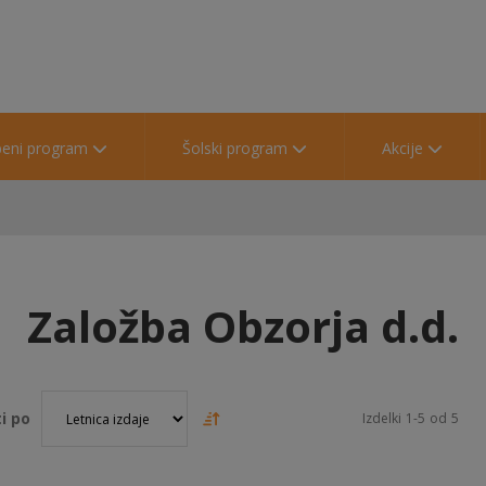
beni program
Šolski program
Akcije
Založba Obzorja d.d.
i po
Izdelki
1
-
5
od
5