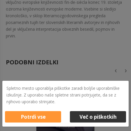
vključno evropske književnosti fin-de-siècla konec 19. stoletja
oziroma književnosti evropske moderne. Vsebine si sledijo
kronološko, v sklop literarnozgodovinskega pregleda
posameznih tujih ter slovenskih literarnih avtorjev in njihovih
del je vključena interpretacija obveznih besedil, pojmov in
prvin.
PODOBNI IZDELKI
‹
›
Spletno mesto uporablja piškotke zaradi boljše uporabniške
izkušnje. Z uporabo naše spletne strani potrjujete, da se z
njihovo uporabo strinjate.
Potrdi vse
Več o piškotkih