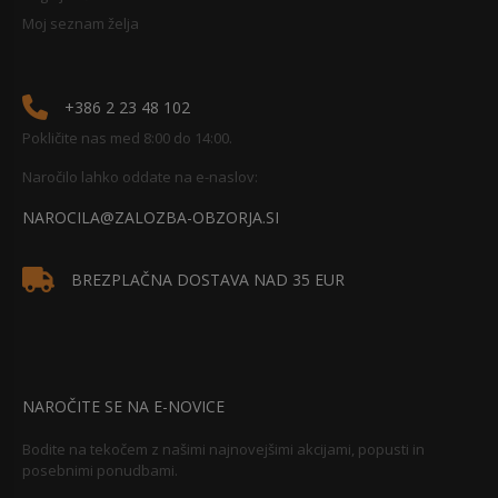
Moj seznam želja
+386 2 23 48 102
Pokličite nas med 8:00 do 14:00.
Naročilo lahko oddate na e-naslov:
NAROCILA@ZALOZBA-OBZORJA.SI
BREZPLAČNA DOSTAVA NAD 35 EUR
NAROČITE SE NA E-NOVICE
Bodite na tekočem z našimi najnovejšimi akcijami, popusti in
posebnimi ponudbami.