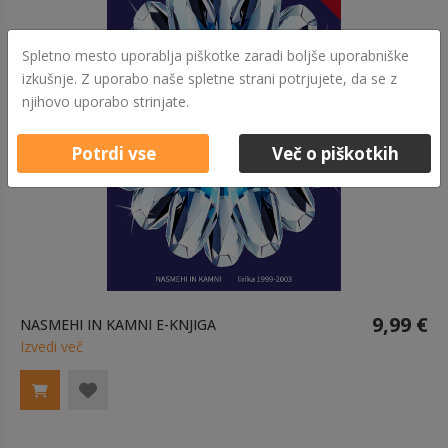
Spletno mesto uporablja piškotke zaradi boljše uporabniške
izkušnje. Z uporabo naše spletne strani potrjujete, da se z
njihovo uporabo strinjate.
Potrdi vse
Več o piškotkih
9,99 €
NASMEHI IN KAMNI E-KNJIGA
Izvedi več