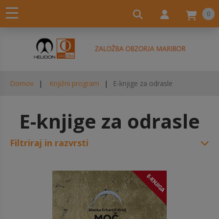
0
Domov
Knjižni program
E-knjige za odrasle
E-knjige za odrasle
Filtriraj in razvrsti