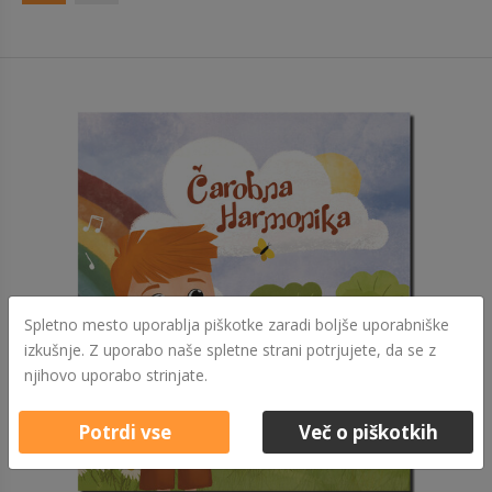
Spletno mesto uporablja piškotke zaradi boljše uporabniške
izkušnje. Z uporabo naše spletne strani potrjujete, da se z
njihovo uporabo strinjate.
Potrdi vse
Več o piškotkih