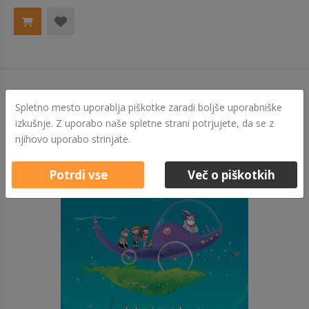
Spletno mesto uporablja piškotke zaradi boljše uporabniške
izkušnje. Z uporabo naše spletne strani potrjujete, da se z
njihovo uporabo strinjate.
Potrdi vse
Več o piškotkih