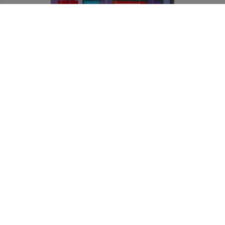
LESENI DEČEK SODOBNEGA ČASA - ASPERGERJEV SINDROM / MEHKA VEZAVA
24,90 €
Izvedi več