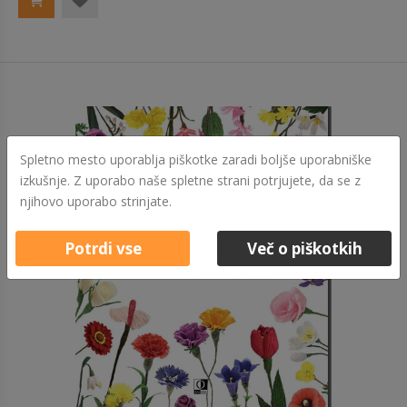
Spletno mesto uporablja piškotke zaradi boljše uporabniške
izkušnje. Z uporabo naše spletne strani potrjujete, da se z
njihovo uporabo strinjate.
Potrdi vse
Več o piškotkih