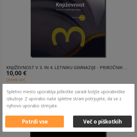
KNJIŽEVNOST V 3. IN 4. LETNIKU GIMNAZIJE - PRIROČNIK ZA MATURO
10,00 €
Izvedi več
Spletno mesto uporablja piškotke zaradi boljše uporabniške
izkušnje. Z uporabo naše spletne strani potrjujete, da se z
njihovo uporabo strinjate.
Potrdi vse
Več o piškotkih