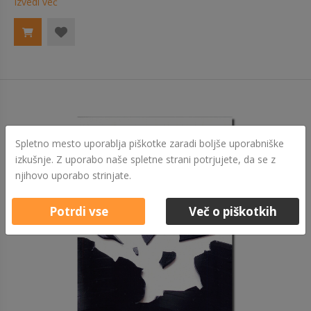
Izvedi več
Spletno mesto uporablja piškotke zaradi boljše uporabniške
izkušnje. Z uporabo naše spletne strani potrjujete, da se z
njihovo uporabo strinjate.
Potrdi vse
Več o piškotkih