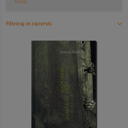
Počisti
Filtriraj in razvrsti