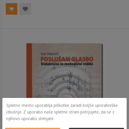
Spletno mesto uporablja piškotke zaradi boljše uporabniške
izkušnje. Z uporabo naše spletne strani potrjujete, da se z
njihovo uporabo strinjate.