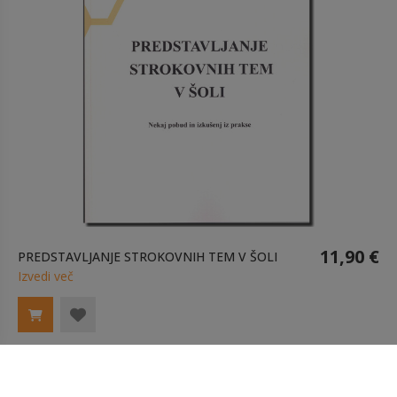
11,90 €
PREDSTAVLJANJE STROKOVNIH TEM V ŠOLI
Izvedi več