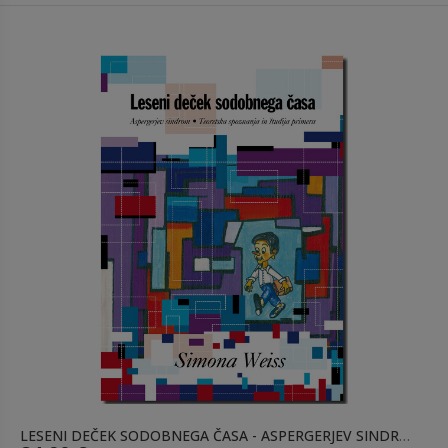
LESENI DEČEK SODOBNEGA ČASA - ASPERGERJEV SINDROM / MEHKA VEZAVA