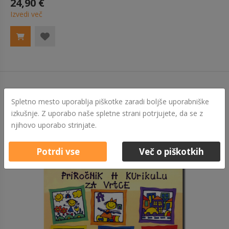
24,90 €
Izvedi več
Spletno mesto uporablja piškotke zaradi boljše uporabniške
izkušnje. Z uporabo naše spletne strani potrjujete, da se z
njihovo uporabo strinjate.
Potrdi vse
Več o piškotkih